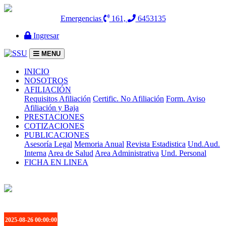
Emergencias
161,
6453135
Ingresar
MENU
(current)
INICIO
NOSOTROS
AFILIACIÓN
Requisitos Afiliación
Certific. No Afiliación
Form. Aviso
Afiliación y Baja
PRESTACIONES
COTIZACIONES
PUBLICACIONES
Asesoría Legal
Memoria Anual
Revista Estadistica
Und.Aud.
Interna
Area de Salud
Area Administrativa
Und. Personal
FICHA EN LINEA
2025-08-26 00:00:00