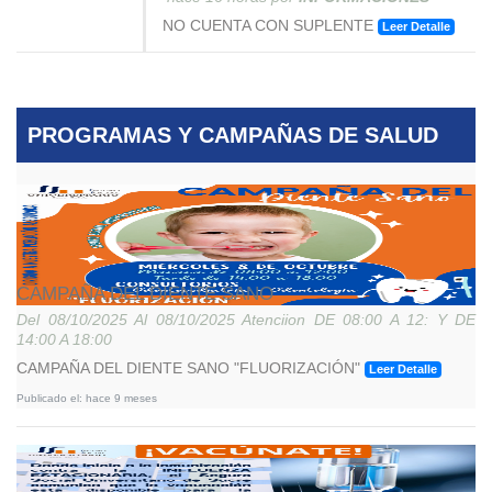
NO CUENTA CON SUPLENTE
Leer Detalle
PROGRAMAS Y CAMPAÑAS DE SALUD
Ver Todo
CAMPAÑA DEL DIENTE SANO
Del
08/10/2025
Al
08/10/2025
Atenciion
DE 08:00 A 12: Y DE
14:00 A 18:00
CAMPAÑA DEL DIENTE SANO "FLUORIZACIÓN"
Leer Detalle
Publicado el:
hace 9 meses