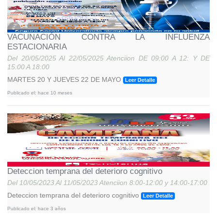
VACUNACIÓN CONTRA LA INFLUENZA
ESTACIONARIA
Del
20/05/2025
Al
22/05/2025
Atenciion
DE 09:00 A 12: Y DE
15:00 A 18:00
MARTES 20 Y JUEVES 22 DE MAYO
Leer Detalle
Publicado el:
hace 10 meses
Deteccion temprana del deterioro cognitivo
Del
10/05/2023
Al
11/05/2023
Atenciion
8:00-12:00 y 14:00-17:00
Deteccion temprana del deterioro cognitivo
Leer Detalle
Publicado el:
hace 3 años