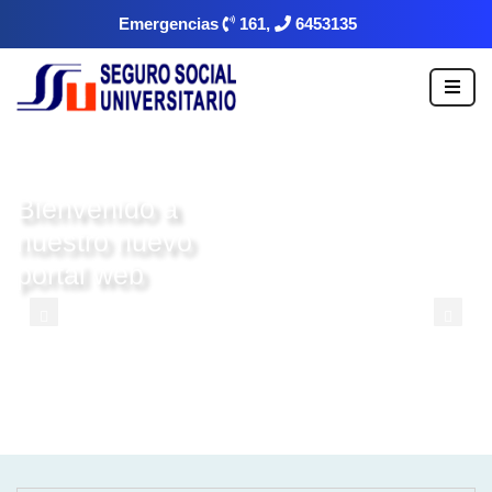
Emergencias
161,
6453135
Bienvenido a
nuestro nuevo
portal web
www.ssu.sucre.org
Ir
0
1
0
2
0
3