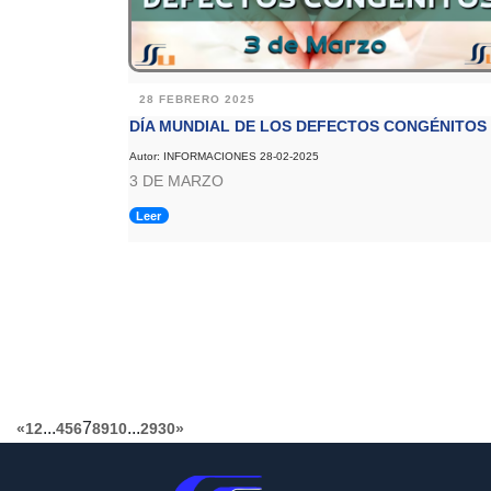
28 FEBRERO 2025
DÍA MUNDIAL DE LOS DEFECTOS CONGÉNITOS
Autor: INFORMACIONES 28-02-2025
3 DE MARZO
Leer
...
7
...
«
1
2
4
5
6
8
9
10
29
30
»