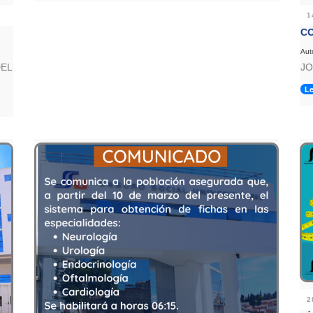
1
C
Aut
DEL
JO
Le
2