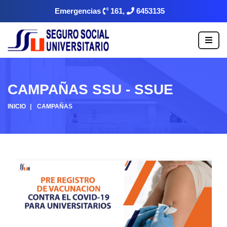
Emergencias
161,
6453135
CAMPAÑAS SSU - SSUE
INICIO
CAMPAÑAS