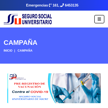
Emergencias
161,
6453135
CAMPAÑA
INICIO
CAMPAÑA