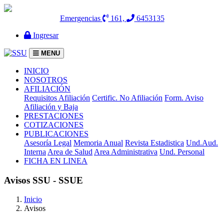
Emergencias
161,
6453135
Ingresar
MENU
(current)
INICIO
NOSOTROS
AFILIACIÓN
Requisitos Afiliación
Certific. No Afiliación
Form. Aviso
Afiliación y Baja
PRESTACIONES
COTIZACIONES
PUBLICACIONES
Asesoría Legal
Memoria Anual
Revista Estadistica
Und.Aud.
Interna
Area de Salud
Area Administrativa
Und. Personal
FICHA EN LINEA
Avisos SSU - SSUE
Inicio
Avisos