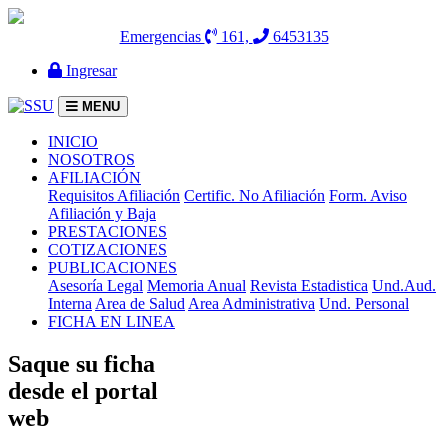
Emergencias
161,
6453135
Ingresar
MENU
(current)
INICIO
NOSOTROS
AFILIACIÓN
Requisitos Afiliación
Certific. No Afiliación
Form. Aviso
Afiliación y Baja
PRESTACIONES
COTIZACIONES
PUBLICACIONES
Asesoría Legal
Memoria Anual
Revista Estadistica
Und.Aud.
Interna
Area de Salud
Area Administrativa
Und. Personal
FICHA EN LINEA
Saque su ficha
desde el portal
web