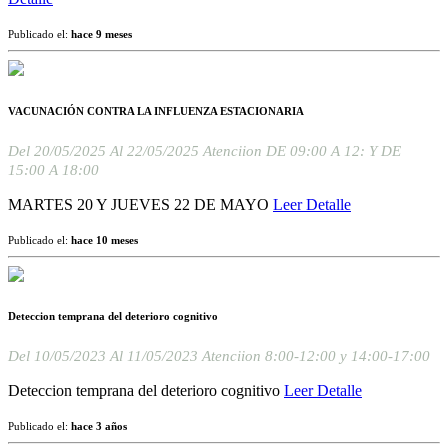
Publicado el:
hace 9 meses
VACUNACIÓN CONTRA LA INFLUENZA ESTACIONARIA
Del
20/05/2025
Al
22/05/2025
Atenciion
DE 09:00 A 12: Y DE
15:00 A 18:00
MARTES 20 Y JUEVES 22 DE MAYO
Leer Detalle
Publicado el:
hace 10 meses
Deteccion temprana del deterioro cognitivo
Del
10/05/2023
Al
11/05/2023
Atenciion
8:00-12:00 y 14:00-17:00
Deteccion temprana del deterioro cognitivo
Leer Detalle
Publicado el:
hace 3 años